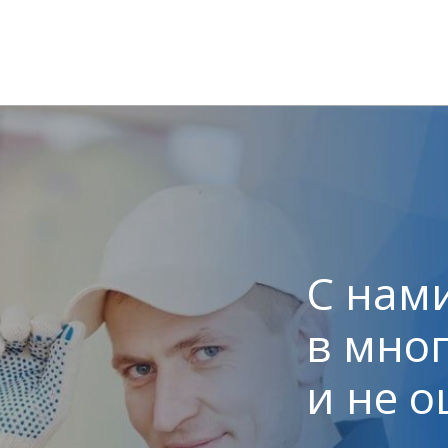
С нами
в мно
и не 