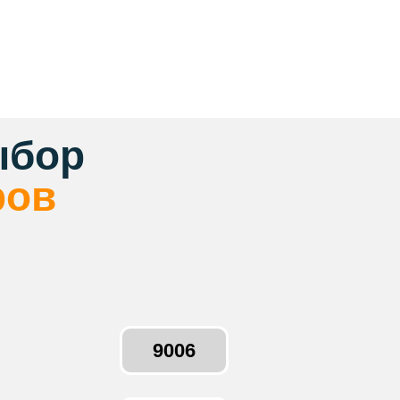
ыбор
ров
9006