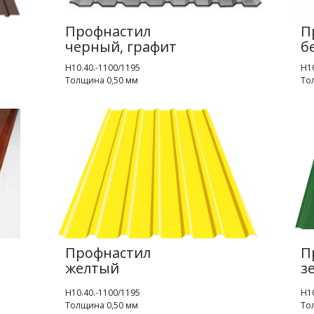
Профнастил
П
черный, графит
б
Н10.40.-1100/1195
Н10
Толщина 0,50 мм
То
Профнастил
П
желтый
з
Н10.40.-1100/1195
Н10
Толщина 0,50 мм
То