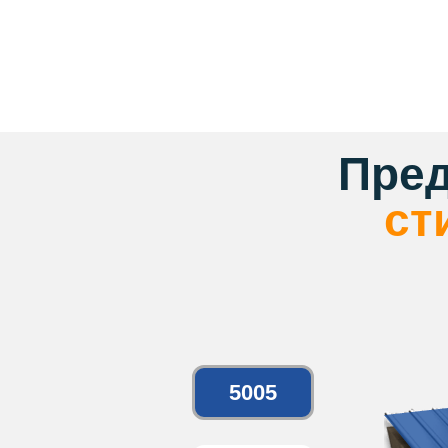
Пре
ст
5005