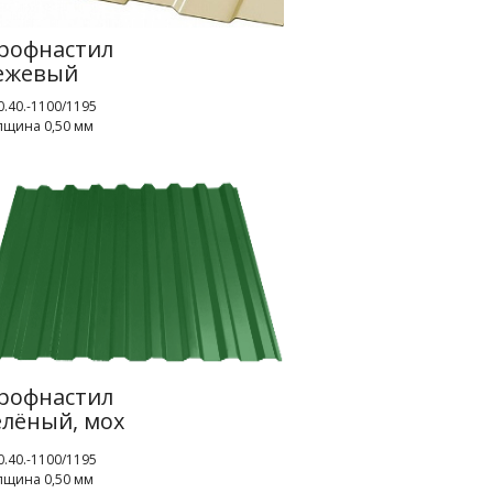
рофнастил
ежевый
.40.-1100/1195
лщина 0,50 мм
рофнастил
елёный, мох
.40.-1100/1195
лщина 0,50 мм