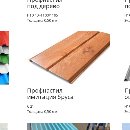
под дерево
п
Н10.40.-1100/1195
Н10
Толщина 0,50 мм
Эк
Профнастил
П
имитация бруса
о
С 21
Н10
Толщина 0,50 мм
Эк