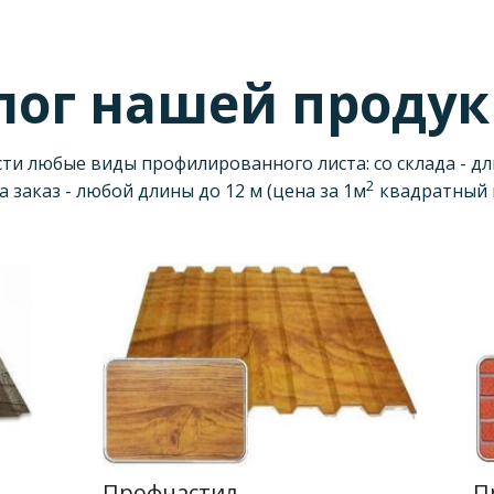
лог
нашей проду
и любые виды профилированного листа: со склада - длино
2
а заказ - любой длины до 12 м (цена за 1м
квадратный 
Профнастил
П