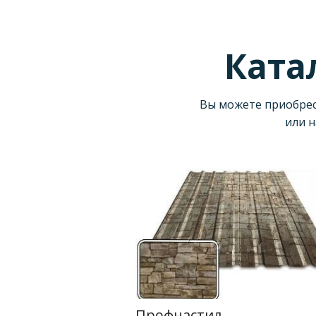
Ката
Вы можете приобрест
или н
Профнастил