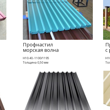
Профнастил
П
морская волна
с
Н10.40.-1100/1195
Н10
Толщина 0,50 мм
То