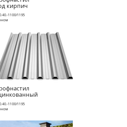
од кирпич
.40.-1100/1195
оном
рофнастил
цинкованный
.40.-1100/1195
оном