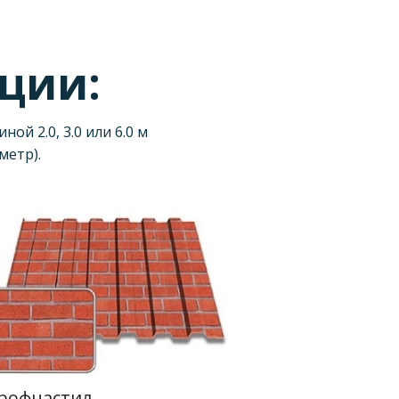
кции:
й 2.0, 3.0 или 6.0 м
метр).
рофнастил