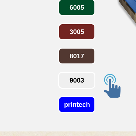
6005
3005
8017
9003
printech